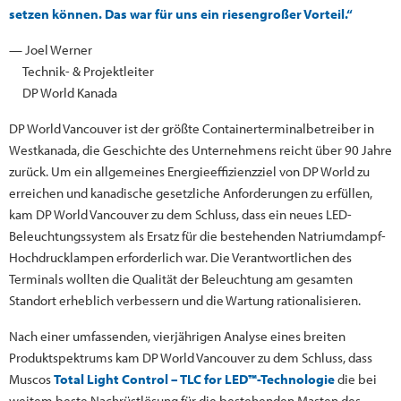
setzen können. Das war für uns ein riesengroßer Vorteil.“
— Joel Werner
Technik- & Projektleiter
DP World Kanada
DP World Vancouver ist der größte Containerterminalbetreiber in
Westkanada, die Geschichte des Unternehmens reicht über 90 Jahre
zurück. Um ein allgemeines Energieeffizienzziel von DP World zu
erreichen und kanadische gesetzliche Anforderungen zu erfüllen,
kam DP World Vancouver zu dem Schluss, dass ein neues LED-
Beleuchtungssystem als Ersatz für die bestehenden Natriumdampf-
Hochdrucklampen erforderlich war. Die Verantwortlichen des
Terminals wollten die Qualität der Beleuchtung am gesamten
Standort erheblich verbessern und die Wartung rationalisieren.
Nach einer umfassenden, vierjährigen Analyse eines breiten
Produktspektrums kam DP World Vancouver zu dem Schluss, dass
Muscos
Total Light Control – TLC for LED™-Technologie
die bei
weitem beste Nachrüstlösung für die bestehenden Masten des