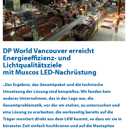
DP World Vancouver erreicht
Energieeffizienz- und
Lichtqualitätsziele
mit Muscos LED-Nachrüstung
„Das Ergebnis, das Gesamtpaket und die technische
Umsetzung der Lösung sind beispiellos. Wir fanden kein
anderes Unternehmen, das in der Lage war, die
Gesamtproblematik, vor der wir stehen, zu untersuchen und
eine Lösung zu erarbeiten, die werksseitig bereits auf die
Träger montiert direkt aus dem LKW kommt, so dass wir sie in
kürzester Zeit einfach hochkranen und auf die Mastspitze