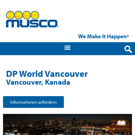
We Make It Happen
®
DP World Vancouver
Vancouver, Kanada
Informationen anfordern