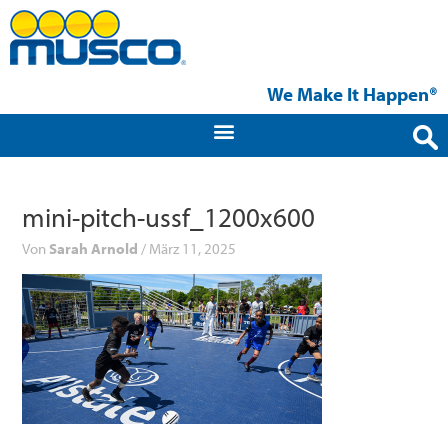
Zum
Inhalt
springen
We Make It Happen®
mini-pitch-ussf_1200x600
Von
Sarah Arnold
/
März 11, 2025