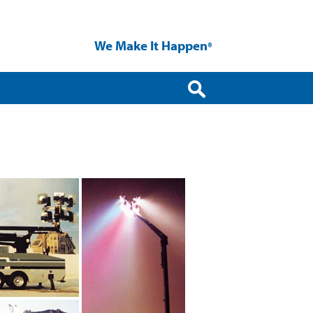
We Make It Happen
®