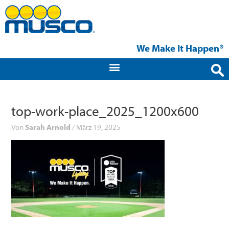
Zum
Inhalt
springen
We Make It Happen®
top-work-place_2025_1200x600
Von
Sarah Arnold
/
März 19, 2025