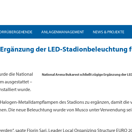
ORRÜBERGEHENDE
ANLAGENMANAGEMENT
NEWS & PROJEKTE
e Ergänzung der LED-Stadionbeleuchtung 
rde die National
National Arena Bukarest schließt zügige Ergänzung der L
 ausgestattet –
nstalliert wurde.
 Halogen-Metalldampflampen des Stadions zu ergänzen, damit die vo
en. Die neue Beleuchtung wurde von Musco unter Verwendung seines
werden“, sagte Florin Sari, Leader Local Organizing Structure EURO 