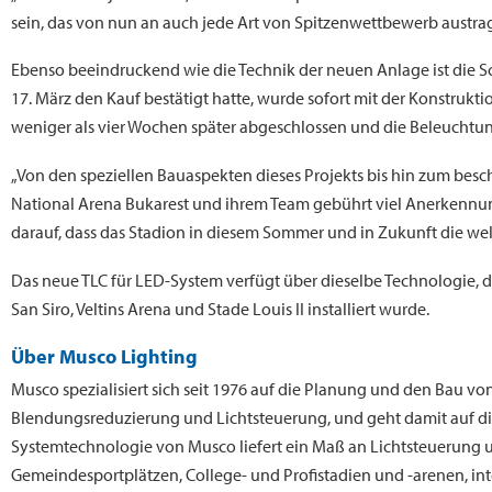
sein, das von nun an auch jede Art von Spitzenwettbewerb austra
Ebenso beeindruckend wie die Technik der neuen Anlage ist die S
17. März den Kauf bestätigt hatte, wurde sofort mit der Konstrukt
weniger als vier Wochen später abgeschlossen und die Beleuchtung
„Von den speziellen Bauaspekten dieses Projekts bis hin zum besch
National Arena Bukarest und ihrem Team gebührt viel Anerkennung
darauf, dass das Stadion in diesem Sommer und in Zukunft die we
Das neue TLC für LED-System verfügt über dieselbe Technologie, 
San Siro, Veltins Arena und Stade Louis II installiert wurde.
Über Musco Lighting
Musco spezialisiert sich seit 1976 auf die Planung und den Bau v
Blendungsreduzierung und Lichtsteuerung, und geht damit auf die
Systemtechnologie von Musco liefert ein Maß an Lichtsteuerung un
Gemeindesportplätzen, College- und Profistadien und -arenen, in