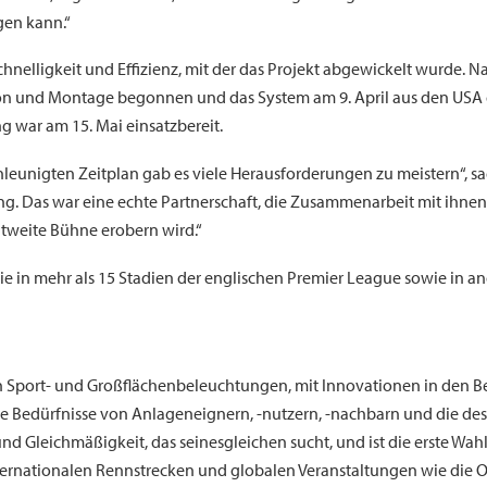
gen kann.“
chnelligkeit und Effizienz, mit der das Projekt abgewickelt wurde
ion und Montage begonnen und das System am 9. April aus den USA ge
 war am 15. Mai einsatzbereit.
leunigten Zeitplan gab es viele Herausforderungen zu meistern“, sag
. Das war eine echte Partnerschaft, die Zusammenarbeit mit ihnen 
ltweite Bühne erobern wird.“
die in mehr als 15 Stadien der englischen Premier League sowie in
on Sport- und Großflächenbeleuchtungen, mit Innovationen in den Be
 Bedürfnisse von Anlageneignern, -nutzern, -nachbarn und die des
d Gleichmäßigkeit, das seinesgleichen sucht, und ist die erste Wah
ternationalen Rennstrecken und globalen Veranstaltungen wie die O