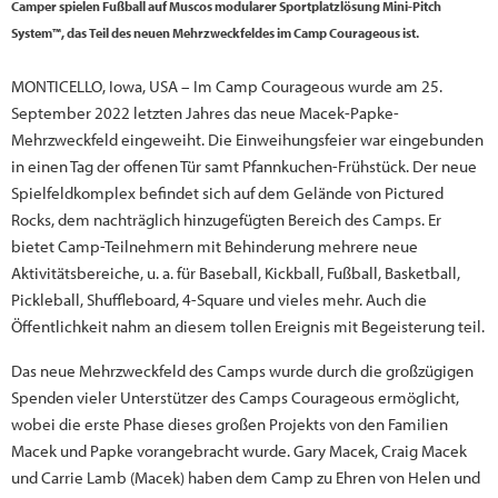
Camper spielen Fußball auf Muscos modularer Sportplatzlösung Mini-Pitch
System™, das Teil des neuen Mehrzweckfeldes im Camp Courageous ist.
MONTICELLO, Iowa, USA – Im Camp Courageous wurde am 25.
September 2022 letzten Jahres das neue Macek-Papke-
Mehrzweckfeld eingeweiht. Die Einweihungsfeier war eingebunden
in einen Tag der offenen Tür samt Pfannkuchen-Frühstück. Der neue
Spielfeldkomplex befindet sich auf dem Gelände von Pictured
Rocks, dem nachträglich hinzugefügten Bereich des Camps. Er
bietet Camp-Teilnehmern mit Behinderung mehrere neue
Aktivitätsbereiche, u. a. für Baseball, Kickball, Fußball, Basketball,
Pickleball, Shuffleboard, 4-Square und vieles mehr. Auch die
Öffentlichkeit nahm an diesem tollen Ereignis mit Begeisterung teil.
Das neue Mehrzweckfeld des Camps wurde durch die großzügigen
Spenden vieler Unterstützer des Camps Courageous ermöglicht,
wobei die erste Phase dieses großen Projekts von den Familien
Macek und Papke vorangebracht wurde. Gary Macek, Craig Macek
und Carrie Lamb (Macek) haben dem Camp zu Ehren von Helen und