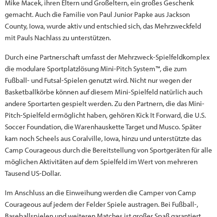
Mike Macek, ihren Eltern und Großeltern, ein großes Geschenk
gemacht. Auch die Familie von Paul Junior Papke aus Jackson
County, Iowa, wurde aktiv und entschied sich, das Mehrzweckfeld
mit Pauls Nachlass zu unterstützen.
Durch eine Partnerschaft umfasst der Mehrzweck-Spielfeldkomplex
die modulare Sportplatzlösung Mini-Pitch System™, die zum
Fußball- und Futsal-Spielen genutzt wird. Nicht nur wegen der
Basketballkörbe können auf diesem Mini-Spielfeld natürlich auch
andere Sportarten gespielt werden. Zu den Partnern, die das Mini-
Pitch-Spielfeld ermöglicht haben, gehören Kick It Forward, die U.S.
Soccer Foundation, die Warenhauskette Target und Musco. Später
kam noch Scheels aus Coralville, Iowa, hinzu und unterstützte das
Camp Courageous durch die Bereitstellung von Sportgeräten für alle
möglichen Aktivitäten auf dem Spielfeld im Wert von mehreren
Tausend US-Dollar.
Im Anschluss an die Einweihung werden die Camper von Camp
Courageous auf jedem der Felder Spiele austragen. Bei Fußball-,
Baseballspielen und weiteren Matches ist großer Spaß garantiert.