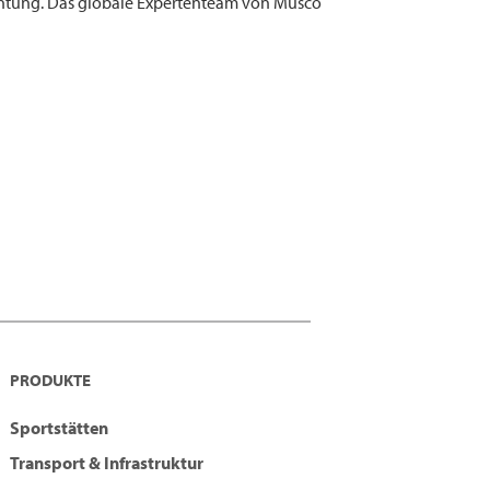
chtung. Das globale Expertenteam von Musco
PRODUKTE
Sportstätten
Transport & Infrastruktur