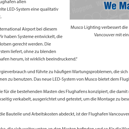
ughafen allen
kelte LED-System eine qualitativ
.
Musco Lighting verbessert die
ternational Airport bei diesem
Vancouver mit e
Wir haben Systeme entwickelt, die
lotsen gerecht werden. Die
ystem liefert, ohne zu blenden
fen herum, ist wirklich beeindruckend.“
gieverbrauch und führte zu häufigen Wartungsproblemen, die sich 
en zu benutzen. Das neue LED-System von Musco bietet dem Flugh
e für die bestehenden Masten des Flughafens konzipiert, die damit
seitig verkabelt, ausgerichtet und getestet, um die Montage zu be
, die Bauteile und Arbeitskosten abdeckt, ist der Flughafen Vancou
ke, die sich weiter unten an den Masten befinden und so für die Wa