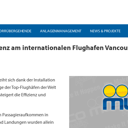
ORRÜBERGEHENDE
ANLAGENMANAGEMENT
NEWS & PROJEKTE
zienz am internationalen Flughafen Vanco
t sich dank der Installation
e der Top-Flughäfen der Welt
eigert die Effizienz und
en Passagieraufkommen in
 und Landungen wurden allein