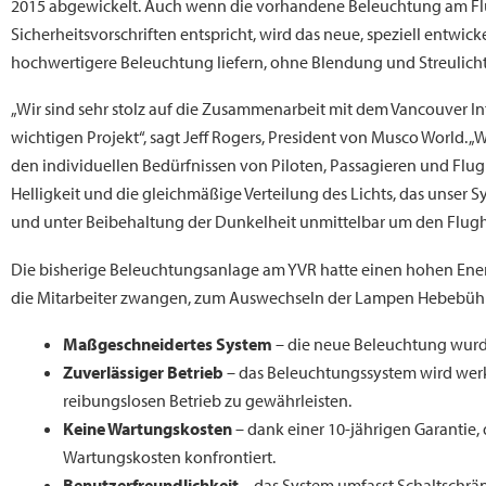
2015 abgewickelt. Auch wenn die vorhandene Beleuchtung am Fl
Sicherheitsvorschriften entspricht, wird das neue, speziell entwic
hochwertigere Beleuchtung liefern, ohne Blendung und Streulicht
„Wir sind sehr stolz auf die Zusammenarbeit mit dem Vancouver In
wichtigen Projekt“, sagt Jeff Rogers, President von Musco World. „
den individuellen Bedürfnissen von Piloten, Passagieren und Flug
Helligkeit und die gleichmäßige Verteilung des Lichts, das unser S
und unter Beibehaltung der Dunkelheit unmittelbar um den Flugha
Die bisherige Beleuchtungsanlage am YVR hatte einen hohen Ener
die Mitarbeiter zwangen, zum Auswechseln der Lampen Hebebühn
Maßgeschneidertes System
– die neue Beleuchtung wurd
Zuverlässiger Betrieb
– das Beleuchtungssystem wird werk
reibungslosen Betrieb zu gewährleisten.
Keine Wartungskosten
– dank einer 10-jährigen Garantie
Wartungskosten konfrontiert.
Benutzerfreundlichkeit
– das System umfasst Schaltschrän