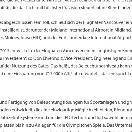
lität, die das Licht mit höchster Präzision steuert, ohne Blend- oder
es abgeschlossen sein soll, schließt sich der Flughafen Vancouver ei
alliert ist, darunter der Midland International Airport in Midland, 
es Moines, Iowa (HID) und der Fort Lauderdale International Airport i
2015 entwickelte der Flughafen Vancouver einen langfristigen Energ
 investieren“, so Don Ehrenholz, Vice President, Engineering and E
auf der Nutzung des Gates. Das heißt, das Beleuchtungsniveau kan
rd eine Einsparung von 715.000 kWh/Jahr erwartet – das entspricht
ng und Fertigung von Beleuchtungslösungen für Sportanlagen und g
ien entwickelt, die eine einzigartige Möglichkeit bieten, Blendun
inem Jahrzehnt Systeme rund um die LED-Technik und hat sowohl per
-plätzen bis hin zu Anlagen für die Olympischen Spiele. Das Unter