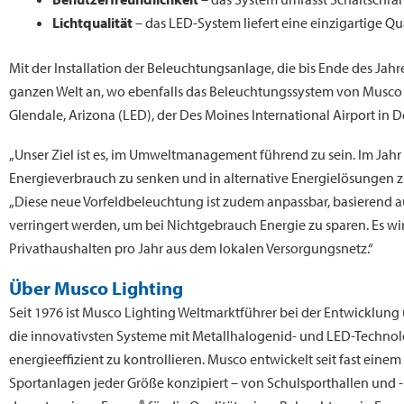
Lichtqualität
– das LED-System liefert eine einzigartige Qua
Mit der Installation der Beleuchtungsanlage, die bis Ende des Jahr
ganzen Welt an, wo ebenfalls das Beleuchtungssystem von Musco inst
Glendale, Arizona (LED), der Des Moines International Airport in D
„Unser Ziel ist es, im Umweltmanagement führend zu sein. Im Jahr 
Energieverbrauch zu senken und in alternative Energielösungen zu
„Diese neue Vorfeldbeleuchtung ist zudem anpassbar, basierend 
verringert werden, um bei Nichtgebrauch Energie zu sparen. Es wi
Privathaushalten pro Jahr aus dem lokalen Versorgungsnetz.“
Über Musco Lighting
Seit 1976 ist Musco Lighting Weltmarktführer bei der Entwicklu
die innovativsten Systeme mit Metallhalogenid- und LED-Technolog
energieeffizient zu kontrollieren. Musco entwickelt seit fast e
Sportanlagen jeder Größe konzipiert – von Schulsporthallen und 