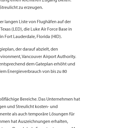
 Streulicht zu erzeugen.
ner langen Liste von Flughäfen auf der
Texas (LED), die Luke Air Force Base in
n Fort Lauderdale, Florida (HID).
ieplan, der darauf abzielt, den
nvironment, Vancouver Airport Authority.
n entsprechend dem Gateplan erhöht und
 dem Energieverbrauch von bis zu 80
roßflächige Bereiche. Das Unternehmen hat
gen und Streulicht kosten- und
manente als auch temporäre Lösungen für
nehmen hat Auszeichnungen erhalten,