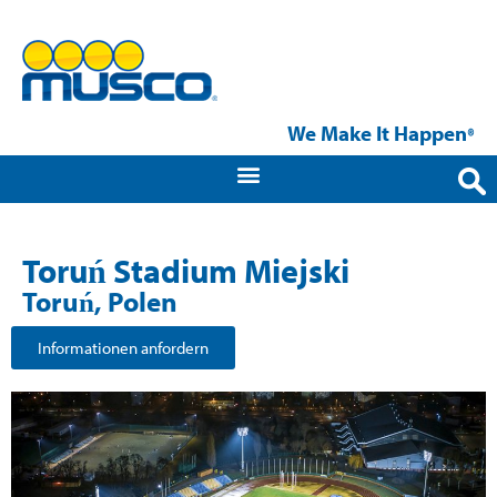
We Make It Happen
®
Toruń Stadium Miejski
Toruń, Polen
Informationen anfordern