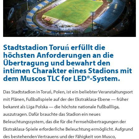
Stadtstadion Toruń erfüllt die
höchsten Anforderungen an die
Übertragung und bewahrt den
intimen Charakter eines Stadions mit
dem Muscos TLC for LED®-System.
Das Stadtstadion in Toruń, Polen, ist ein beliebter Veranstaltungsort
mit Plänen, Fußballspiele auf der der Ekstraklasa-Ebene — früher
bekannt als Liga Polska — die höchste nationale Fußballliga,
auszutragen. Dafür brauchte das Stadion ein neues
Beleuchtungssystem, das die für die Fernsehübertragungen der
Ekstraklasa-Spiele erforderliche Beleuchtung ermöglicht. Aufgrund
des bestehenden Vertrauens und der Fähigkeit von Musco,