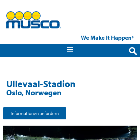
We Make It Happen
®
Ullevaal-Stadion
Oslo, Norwegen
Informationen anfordern