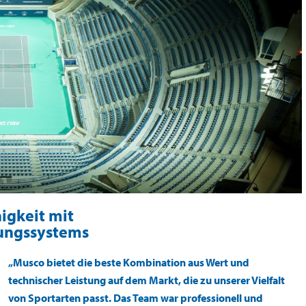
igkeit mit
ungssystems
„Musco bietet die beste Kombination aus Wert und
technischer Leistung auf dem Markt, die zu unserer Vielfalt
von Sportarten passt. Das Team war professionell und