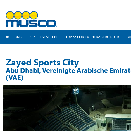
ÜBER UNS
SPORTSTÄTTEN
TRANSPORT & INFRASTRUKTUR
V
Zayed Sports City
Abu Dhabi, Vereinigte Arabische Emirat
(VAE)