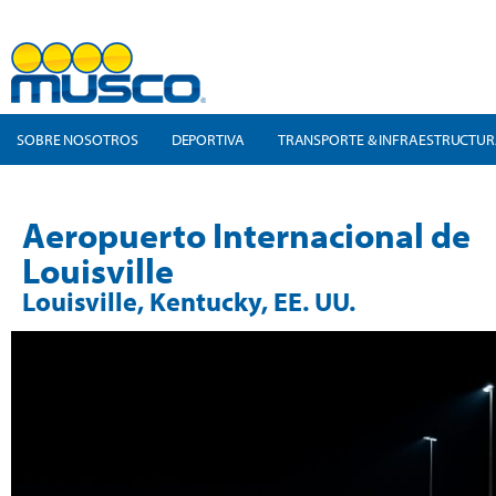
SOBRE NOSOTROS
DEPORTIVA
TRANSPORTE & INFRAESTRUCTU
Aeropuerto Internacional de
Louisville
Louisville, Kentucky, EE. UU.