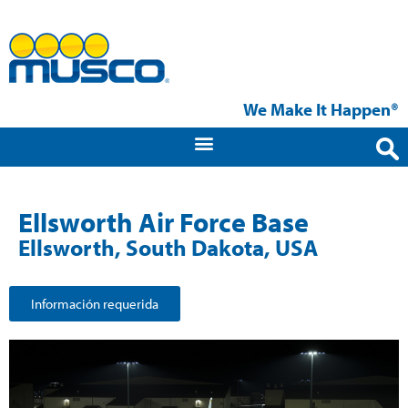
We Make It Happen®
Ellsworth Air Force Base
Ellsworth, South Dakota, USA
Información requerida