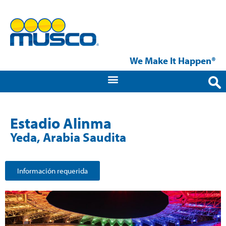
We Make It Happen®
Estadio Alinma
Yeda, Arabia Saudita
Información requerida