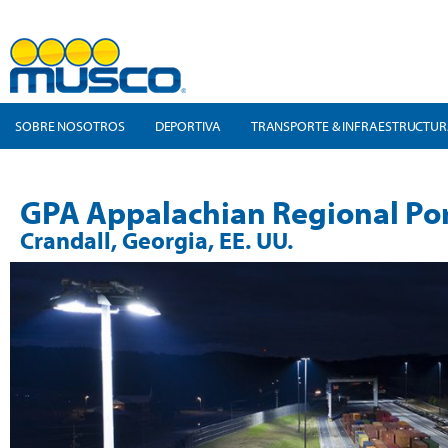
SOBRE NOSOTROS
DEPORTIVA
TRANSPORTE & INFRAESTRUCTU
GPA Appalachian Regional Po
Crandall, Georgia, EE. UU.