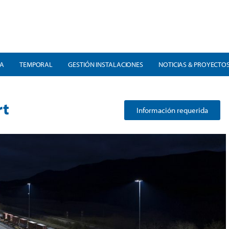
RA
TEMPORAL
GESTIÓN INSTALACIONES
NOTICIAS & PROYECTO
rt
Información requerida