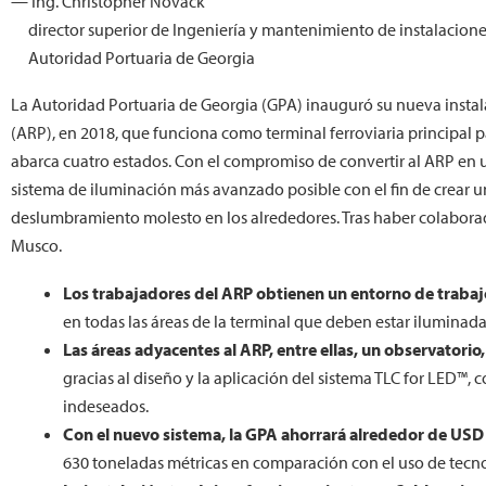
— Ing. Christopher Novack
director superior de Ingeniería y mantenimiento de instalacion
Autoridad Portuaria de Georgia
La Autoridad Portuaria de Georgia (GPA) inauguró su nueva instala
(ARP), en 2018, que funciona como terminal ferroviaria principal p
abarca cuatro estados. Con el compromiso de convertir al ARP en u
sistema de iluminación más avanzado posible con el fin de crear un
deslumbramiento molesto en los alrededores. Tras haber colaborado
Musco.
Los trabajadores del ARP obtienen un entorno de traba
en todas las áreas de la terminal que deben estar iluminada
Las áreas adyacentes al ARP, entre ellas, un observatori
gracias al diseño y la aplicación del sistema TLC for LED™, 
indeseados.
Con el nuevo sistema, la GPA ahorrará alrededor de USD
630 toneladas métricas en comparación con el uso de tecn