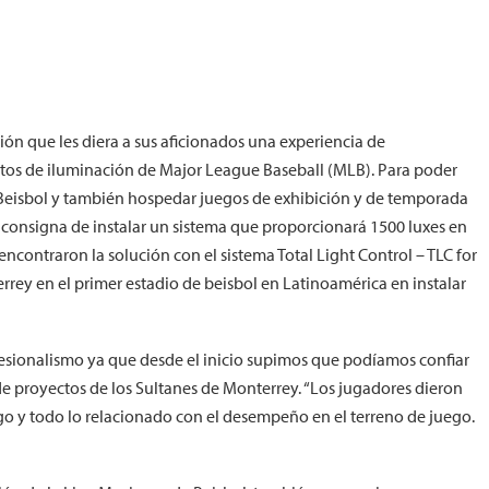
ión que les diera a sus aficionados una experiencia de
sitos de iluminación de Major League Baseball (MLB). Para poder
 Beisbol y también hospedar juegos de exhibición y de temporada
la consigna de instalar un sistema que proporcionará 1500 luxes en
es encontraron la solución con el sistema Total Light Control – TLC for
rey en el primer estadio de beisbol en Latinoamérica en instalar
fesionalismo ya que desde el inicio supimos que podíamos confiar
de proyectos de los Sultanes de Monterrey. “Los jugadores dieron
o y todo lo relacionado con el desempeño en el terreno de juego.