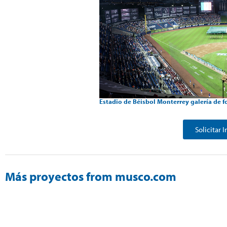
Estadio de Béisbol Monterrey galería de f
Solicitar 
Más proyectos from musco.com