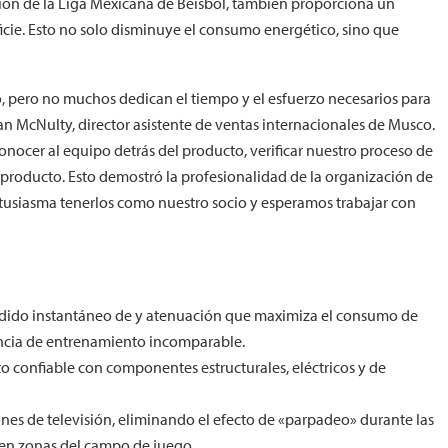
ción de la Liga Mexicana de Beisbol, también proporciona un
rficie. Esto no solo disminuye el consumo energético, sino que
, pero no muchos dedican el tiempo y el esfuerzo necesarios para
an McNulty, director asistente de ventas internacionales de Musco.
conocer al equipo detrás del producto, verificar nuestro proceso de
el producto. Esto demostró la profesionalidad de la organización de
tusiasma tenerlos como nuestro socio y esperamos trabajar con
dido instantáneo de y atenuación que maximiza el consumo de
iencia de entrenamiento incomparable.
 confiable con componentes estructurales, eléctricos y de
nes de televisión, eliminando el efecto de «parpadeo» durante las
 en zonas del campo de juego