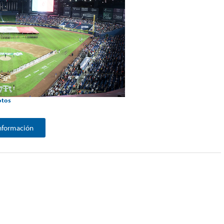
otos
Información