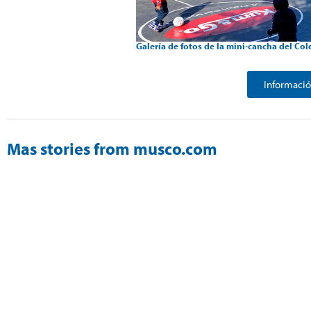
Galería de fotos de la mini-cancha del Col
Informació
Mas stories from musco.com