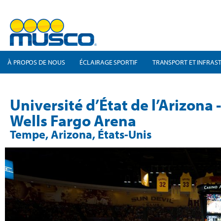
À PROPOS DE NOUS
ÉCLAIRAGE SPORTIF
TRANSPORT ET INFRAS
Université d’État de l’Arizona -
Wells Fargo Arena
Tempe, Arizona, États-Unis