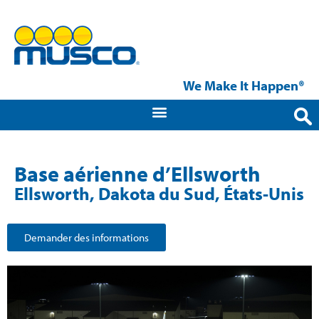
We Make It Happen®
Base aérienne d’Ellsworth
Ellsworth, Dakota du Sud, États-Unis
Demander des informations