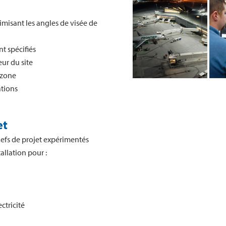
imisant les angles de visée de
t spécifiés
eur du site
 zone
ations
et
efs de projet expérimentés
allation pour :
ectricité