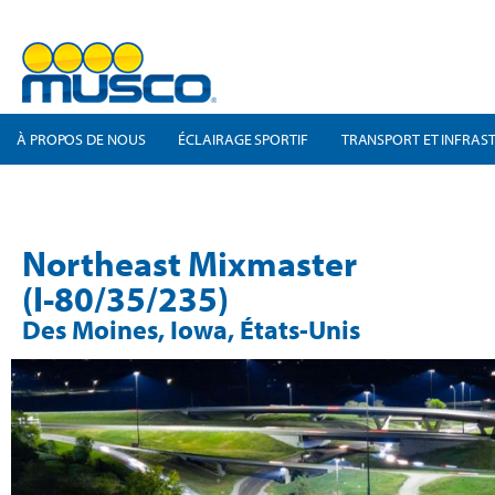
À PROPOS DE NOUS
ÉCLAIRAGE SPORTIF
TRANSPORT ET INFRAS
Northeast Mixmaster
(I-80/35/235)
Des Moines, Iowa, États-Unis