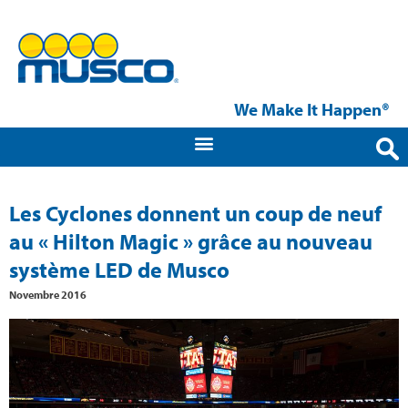
We Make It Happen®
Les Cyclones donnent un coup de neuf
au « Hilton Magic » grâce au nouveau
système LED de Musco
Novembre 2016