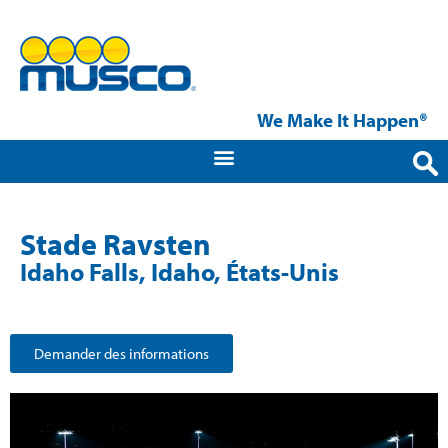
We Make It Happen®
Stade Ravsten
Idaho Falls, Idaho, États-Unis
Demander des informations