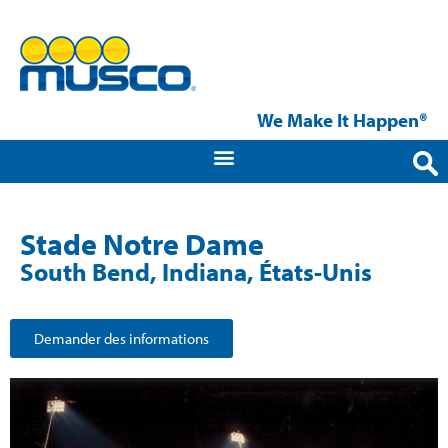
We Make It Happen®
Stade Notre Dame
South Bend, Indiana, États-Unis
Demander des informations