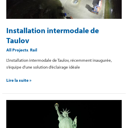
Installation intermodale de
Taulov
All Projects
,
Rail
L’installation intermodale de Taulov, récemment inaugurée,
s’équipe d’une solution d’éclairage idéale
Lire la suite »
Monument
national
de
la