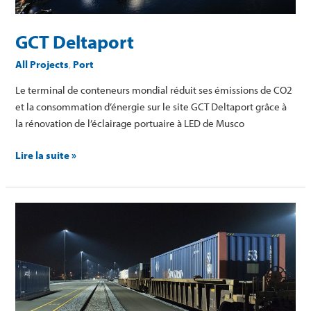
GCT Deltaport
All Projects
,
Port
Le terminal de conteneurs mondial réduit ses émissions de CO2
et la consommation d’énergie sur le site GCT Deltaport grâce à
la rénovation de l’éclairage portuaire à LED de Musco
Lire la suite »
Terminal
ferroviaire
intermodal
de
Pittsburgh
–
CSX