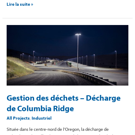
Lire la suite »
Gestion
des
déchets
–
Décharge
de
Columbia
Ridge
Gestion des déchets – Décharge
de Columbia Ridge
All Projects
,
Industriel
Située dans le centre-nord de l’Oregon, la décharge de