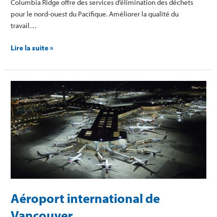
Columbia Ridge offre des services d’élimination des déchets
pour le nord-ouest du Pacifique. Améliorer la qualité du
travail…
Lire la suite »
Aéroport
international
de
Vancouver
Aéroport international de
Vancouver