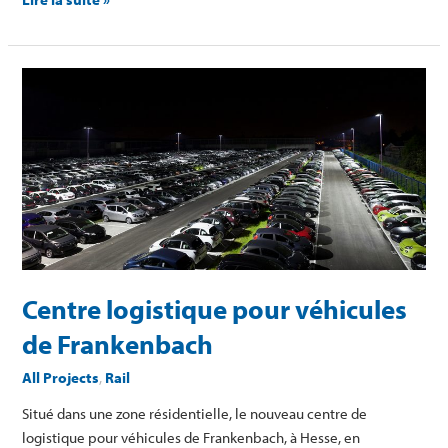
Centre
logistique
pour
véhicules
de
Frankenbach
Centre logistique pour véhicules
de Frankenbach
All Projects
,
Rail
Situé dans une zone résidentielle, le nouveau centre de
logistique pour véhicules de Frankenbach, à Hesse, en