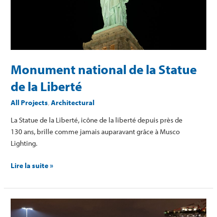
Statue
de
la
Liberté
Monument national de la Statue
de la Liberté
All Projects
,
Architectural
La Statue de la Liberté, icône de la liberté depuis près de
130 ans, brille comme jamais auparavant grâce à Musco
Lighting.
Lire la suite »
Maher
Terminals