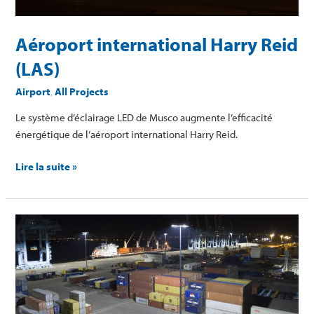
Aéroport international Harry Reid
(LAS)
Airport
,
All Projects
Le système d’éclairage LED de Musco augmente l’efficacité
énergétique de l’aéroport international Harry Reid.
Lire la suite »
JAXPORT
–
Autorité
portuaire
de
Jacksonville