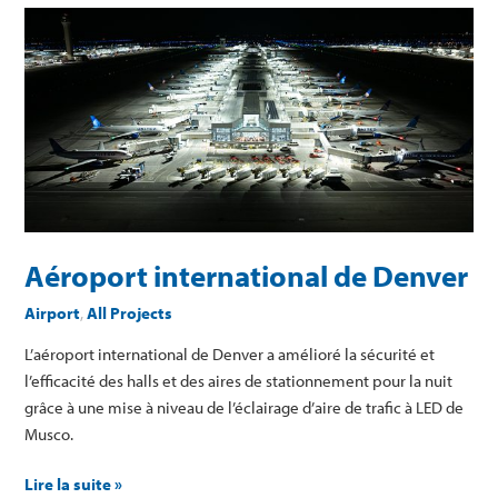
Aéroport
international
de
Denver
Aéroport international de Denver
Airport
,
All Projects
L’aéroport international de Denver a amélioré la sécurité et
l’efficacité des halls et des aires de stationnement pour la nuit
grâce à une mise à niveau de l’éclairage d’aire de trafic à LED de
Musco.
Lire la suite »