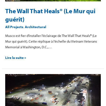
The Wall That Heals® (Le Mur qui
guérit)
All Projects
,
Architectural
Musco est fier d’installer l’éclairage de The Wall That Heals® (Le
Mur qui guérit). Cette réplique à l’échelle du Vietnam Veterans
Memorial à Washington, D.C.,…
Lire la suite »
Installation
intermodale
de
Taulov