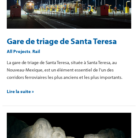
Teresa
Gare de triage de Santa Teresa
All Projects
,
Rail
La gare de triage de Santa Teresa, située à Santa Teresa, au
Nouveau-Mexique, est un élément essentiel de l’un des
corridors ferroviaires les plus anciens et les plus importants.
Lire la suite »
Mémorial
national
du