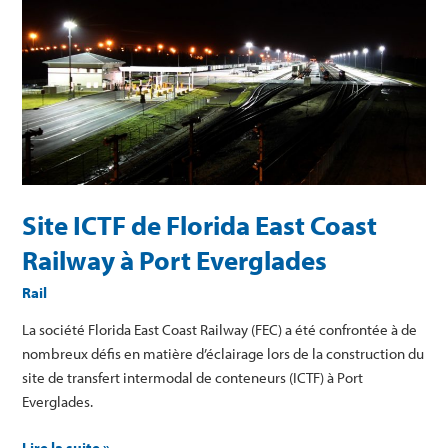
ICTF
de
Florida
East
Coast
Railway
à
Port
Everglades
Site ICTF de Florida East Coast
Railway à Port Everglades
Rail
La société Florida East Coast Railway (FEC) a été confrontée à de
nombreux défis en matière d’éclairage lors de la construction du
site de transfert intermodal de conteneurs (ICTF) à Port
Everglades.
Lire la suite »