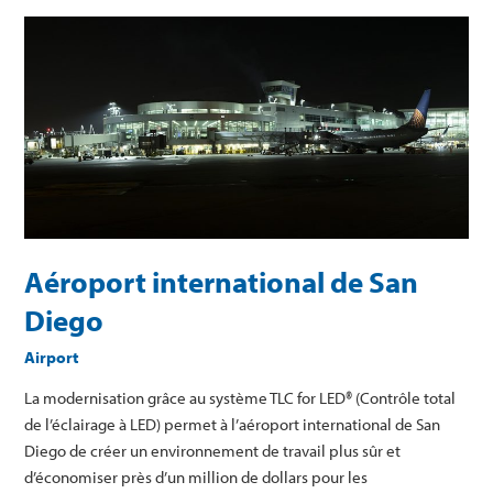
Aéroport
international
de
San
Diego
Aéroport international de San
Diego
Airport
La modernisation grâce au système TLC for LED® (Contrôle total
de l’éclairage à LED) permet à l’aéroport international de San
Diego de créer un environnement de travail plus sûr et
d’économiser près d’un million de dollars pour les