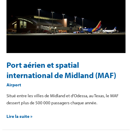
aérien
et
spatial
international
de
Midland
(MAF)
Port aérien et spatial
international de Midland (MAF)
Airport
Situé entre les villes de Midland et d’Odessa, au Texas, le MAF
dessert plus de 500 000 passagers chaque année.
Lire la suite »