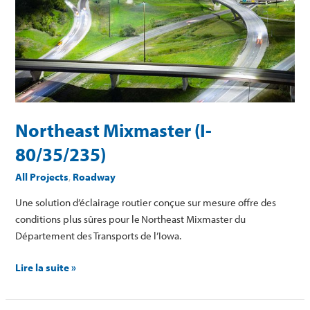
(I-
80/35/235)
Northeast Mixmaster (I-
80/35/235)
All Projects
,
Roadway
Une solution d’éclairage routier conçue sur mesure offre des
conditions plus sûres pour le Northeast Mixmaster du
Département des Transports de l’Iowa.
Lire la suite »