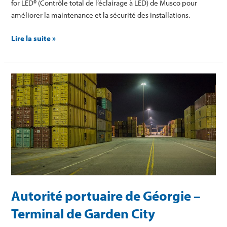
for LED® (Contrôle total de l’éclairage à LED) de Musco pour
améliorer la maintenance et la sécurité des installations.
Lire la suite »
Autorité
portuaire
de
Géorgie
–
Terminal
de
Garden
City
Autorité portuaire de Géorgie –
Terminal de Garden City