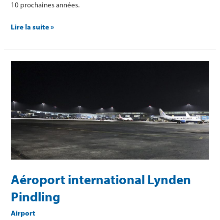
10 prochaines années.
Lire la suite »
Aéroport
international
Lynden
Pindling
Aéroport international Lynden
Pindling
Airport