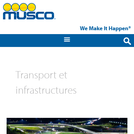
Aller
au
contenu
We Make It Happen®
Transport et
infrastructures
Northeast
Mixmaster