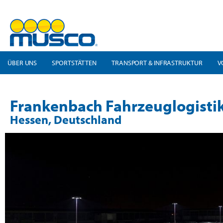
ÜBER UNS
SPORTSTÄTTEN
TRANSPORT & INFRASTRUKTUR
V
Frankenbach Fahrzeuglogisti
Hessen, Deutschland