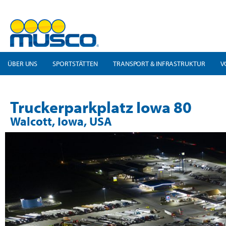
ÜBER UNS
SPORTSTÄTTEN
TRANSPORT & INFRASTRUKTUR
V
Truckerparkplatz Iowa 80
Walcott, Iowa, USA