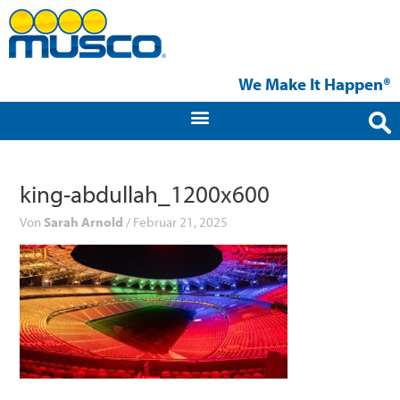
Zum
Inhalt
springen
We Make It Happen®
king-abdullah_1200x600
Von
Sarah Arnold
/
Februar 21, 2025