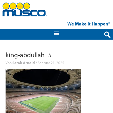
Zum
Inhalt
springen
We Make It Happen®
king-abdullah_5
Von
Sarah Arnold
/
Februar 21, 2025