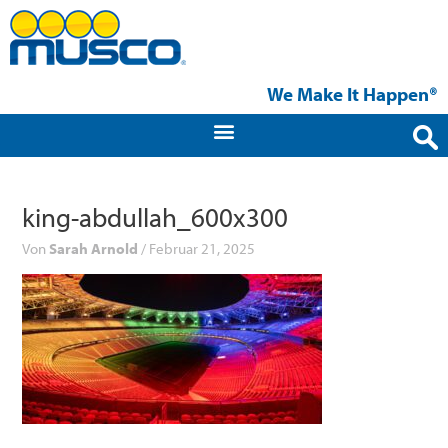
Zum
Inhalt
springen
We Make It Happen®
king-abdullah_600x300
Von
Sarah Arnold
/
Februar 21, 2025