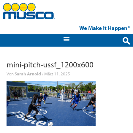
Zum
Inhalt
springen
We Make It Happen®
mini-pitch-ussf_1200x600
Von
Sarah Arnold
/
März 11, 2025