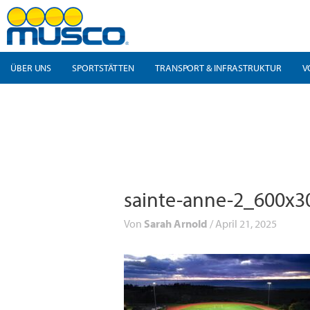
Zum
Inhalt
springen
ÜBER UNS
SPORTSTÄTTEN
TRANSPORT & INFRASTRUKTUR
V
sainte-anne-2_600x3
Von
Sarah Arnold
/
April 21, 2025