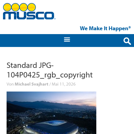
Zum
Inhalt
springen
We Make It Happen®
Standard JPG-
104P0425_rgb_copyright
Von
Michael Svajhart
/
Mai 11, 2026