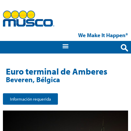
We Make It Happen®
Euro terminal de Amberes
Beveren, Bélgica
Información requerida