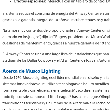
Efectos especiales:
interactúa con un tablero de control D
El sistema reduce el consumo de energía del Amway Center en un 6
gracias a la garantía integral de 10 años que cubre repuestos y t
“Estamos muy contentos de proporcionarle al Amway Center un sis
animado en los juegos”, dijo Jeff Rogers, presidente de Musco Worl
cuestiones de mantenimiento, gracias a nuestra garantía de 10 año
El Amway Center se une a una larga lista de instalaciones que han 
Stadium de los Dallas Cowboys y el AT&T Center de los San Antoni
Acerca de Musco Lighting
Desde 1976, Musco Lighting es el líder mundial en el diseño y la 
sistemas innovadores que utilizan tecnologías de haluro metálico
forma rentable y con eficiencia energética. Musco diseña sistema
todo tipo, desde campos de Little League® hasta los Juegos Olímp
transmisiones televisivas y un Premio de la Academia a la Tecnol
con los clientes para planificar, completar y mantener una solución