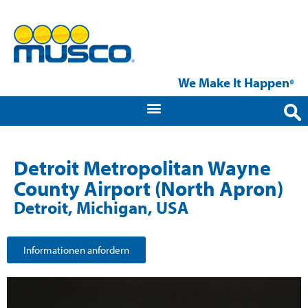
We Make It Happen
®
Detroit Metropolitan Wayne
County Airport (North Apron)
Detroit, Michigan, USA
Informationen anfordern