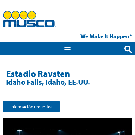
We Make It Happen®
Estadio Ravsten
Idaho Falls, Idaho, EE.UU.
Información requerida