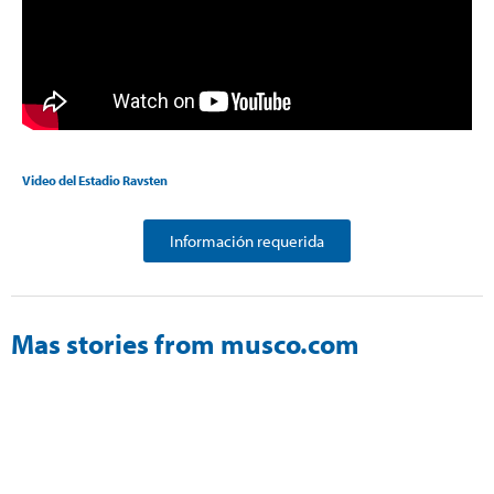
Video del Estadio Ravsten
Información requerida
Mas stories from musco.com