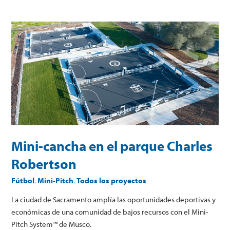
Mini-
cancha
en
el
parque
Charles
Robertson
Mini-cancha en el parque Charles
Robertson
Fútbol
,
Mini-Pitch
,
Todos los proyectos
La ciudad de Sacramento amplía las oportunidades deportivas y
económicas de una comunidad de bajos recursos con el Mini-
Pitch System™ de Musco.