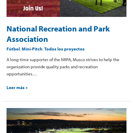
National Recreation and Park
Association
Fútbol
,
Mini-Pitch
,
Todos los proyectos
A long-time supporter of the NRPA, Musco strives to help the
organization provide quality parks and recreation
opportunities…
Leer más »
Orange
County
Great
Park