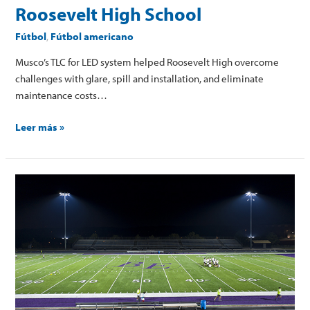
Roosevelt High School
Fútbol
,
Fútbol americano
Musco’s TLC for LED system helped Roosevelt High overcome
challenges with glare, spill and installation, and eliminate
maintenance costs…
Leer más »
Bellevue
West
and
East
High
Schools