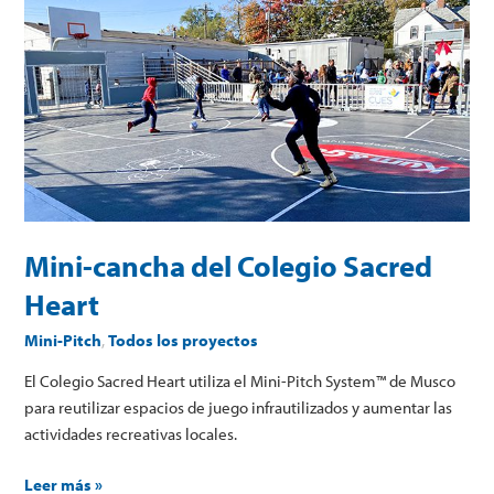
Mini-
cancha
del
Colegio
Sacred
Heart
Mini-cancha del Colegio Sacred
Heart
Mini-Pitch
,
Todos los proyectos
El Colegio Sacred Heart utiliza el Mini-Pitch System™ de Musco
para reutilizar espacios de juego infrautilizados y aumentar las
actividades recreativas locales.
Leer más »