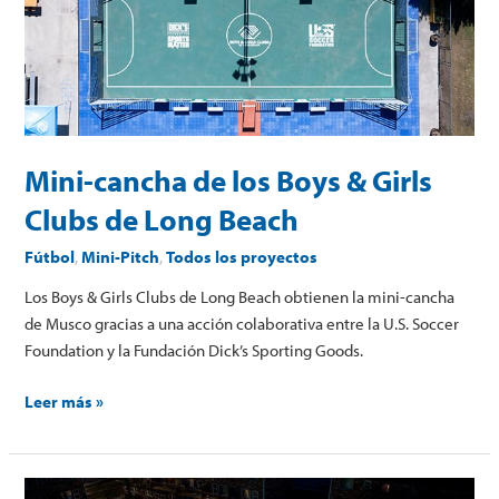
los
Boys
&
Girls
Clubs
de
Long
Mini-cancha de los Boys & Girls
Beach
Clubs de Long Beach
Fútbol
,
Mini-Pitch
,
Todos los proyectos
Los Boys & Girls Clubs de Long Beach obtienen la mini-cancha
de Musco gracias a una acción colaborativa entre la U.S. Soccer
Foundation y la Fundación Dick’s Sporting Goods.
Leer más »
Mini-