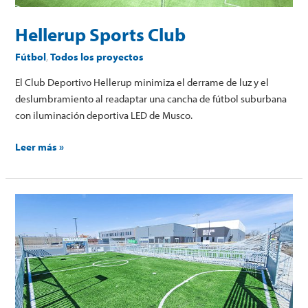
Hellerup Sports Club
Fútbol
,
Todos los proyectos
El Club Deportivo Hellerup minimiza el derrame de luz y el
deslumbramiento al readaptar una cancha de fútbol suburbana
con iluminación deportiva LED de Musco.
Leer más »
Mini-
canchas
de
Intentional
Sports™