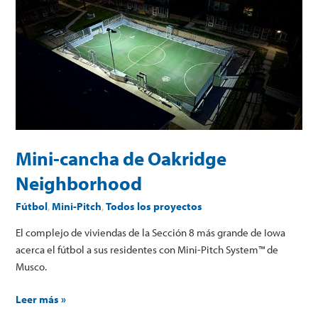
cancha
de
Oakridge
Neighborhood
Mini-cancha de Oakridge
Neighborhood
Fútbol
,
Mini-Pitch
,
Todos los proyectos
El complejo de viviendas de la Sección 8 más grande de Iowa
acerca el fútbol a sus residentes con Mini-Pitch System™ de
Musco.
Leer más »