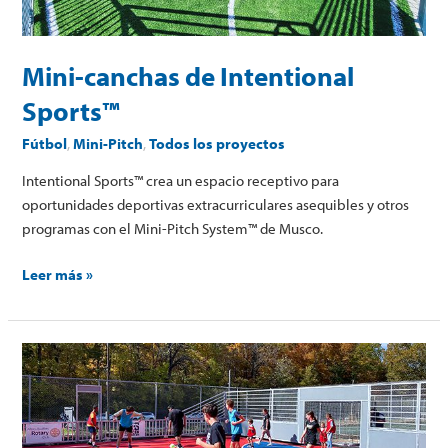
Mini-canchas de Intentional
Sports™
Fútbol
,
Mini-Pitch
,
Todos los proyectos
Intentional Sports™ crea un espacio receptivo para
oportunidades deportivas extracurriculares asequibles y otros
programas con el Mini-Pitch System™ de Musco.
Leer más »
Mini-
cancha
de
SALT