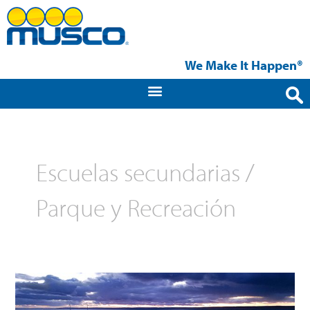
Ir
al
contenido
We Make It Happen®
Escuelas secundarias /
Parque y Recreación
Université
Sainte-