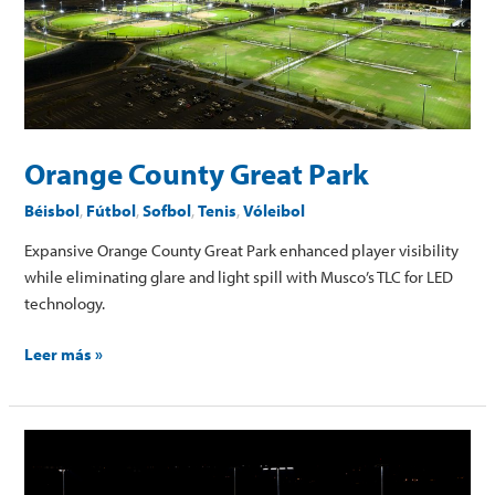
Orange County Great Park
Béisbol
,
Fútbol
,
Sofbol
,
Tenis
,
Vóleibol
Expansive Orange County Great Park enhanced player visibility
while eliminating glare and light spill with Musco’s TLC for LED
technology.
Leer más »
Casteel
High
School