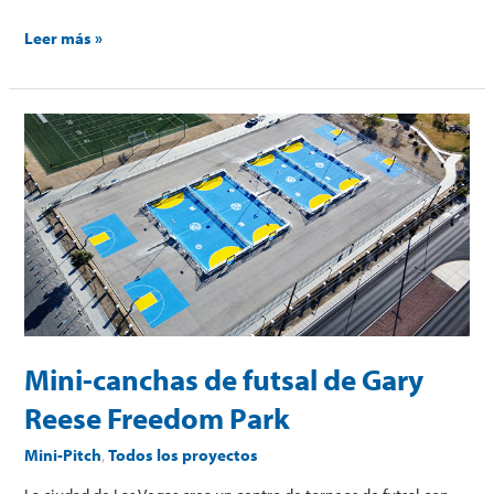
Leer más »
Mini-
canchas
de
futsal
de
Gary
Reese
Freedom
Park
Mini-canchas de futsal de Gary
Reese Freedom Park
Mini-Pitch
,
Todos los proyectos