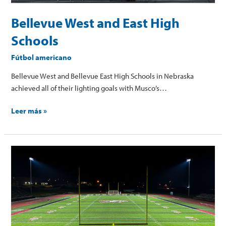
Bellevue West and East High
Schools
Fútbol americano
Bellevue West and Bellevue East High Schools in Nebraska
achieved all of their lighting goals with Musco’s…
Leer más »
McDonald
County
High
School